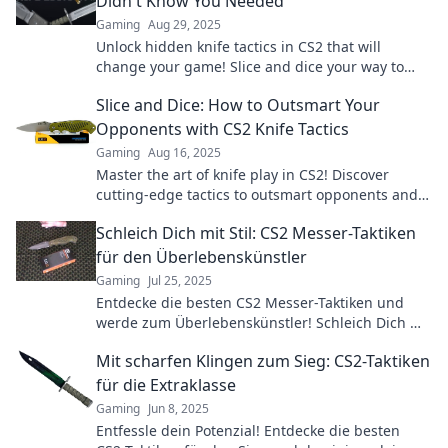
Didn't Know You Needed
Gaming
Aug 29, 2025
Unlock hidden knife tactics in CS2 that will
change your game! Slice and dice your way to
victory with these crafty strategies.
Slice and Dice: How to Outsmart Your
Opponents with CS2 Knife Tactics
Gaming
Aug 16, 2025
Master the art of knife play in CS2! Discover
cutting-edge tactics to outsmart opponents and
dominate the game like a pro.
Schleich Dich mit Stil: CS2 Messer-Taktiken
für den Überlebenskünstler
Gaming
Jul 25, 2025
Entdecke die besten CS2 Messer-Taktiken und
werde zum Überlebenskünstler! Schleich Dich mit
Stil und dominiere das Spiel!
Mit scharfen Klingen zum Sieg: CS2-Taktiken
für die Extraklasse
Gaming
Jun 8, 2025
Entfessle dein Potenzial! Entdecke die besten